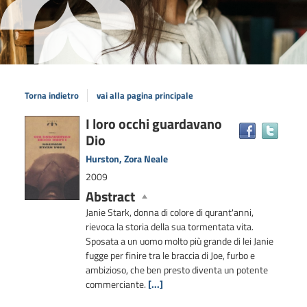
Torna indietro
vai alla pagina principale
Dettaglio
I loro occhi guardavano
Trova
Dio
il
del
docum
documento
Hurston, Zora Neale
in
2009
altre
Abstract
risors
Janie Stark, donna di colore di qurant'anni,
rievoca la storia della sua tormentata vita.
Sposata a un uomo molto più grande di lei Janie
fugge per finire tra le braccia di Joe, furbo e
ambizioso, che ben presto diventa un potente
commerciante.
[...]