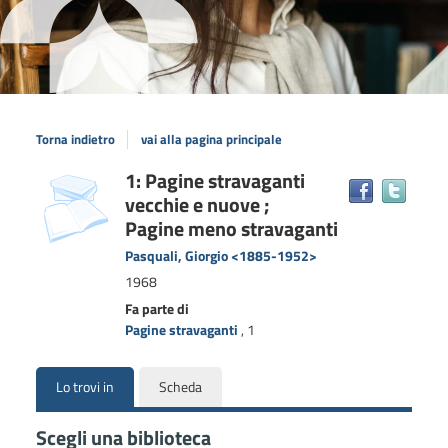
Torna indietro
vai alla pagina principale
Dettaglio
1: Pagine stravaganti
copertina
Trova
vecchie e nuove ;
il
del
docum
Pagine meno stravaganti
documento
in
Pasquali, Giorgio <1885-1952>
altre
1968
risors
Fa parte di
Pagine stravaganti
, 1
Lo trovi in
Scheda
Scegli una biblioteca