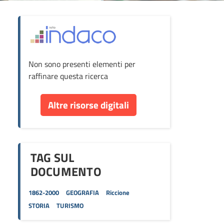
ova
Non sono presenti elementi per
cumento
raffinare questa ricerca
re
Altre risorse digitali
orse
TAG SUL
DOCUMENTO
1862-2000
GEOGRAFIA
Riccione
STORIA
TURISMO