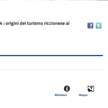
 : origini del turismo riccionese al
Tr
il
do
in
alt
ris
Biblioteca
Mappa