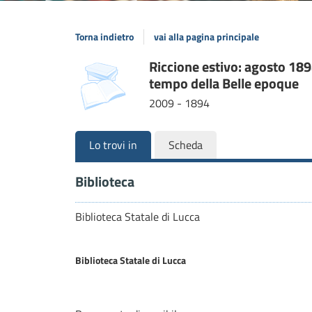
Torna indietro
vai alla pagina principale
Dettaglio
Riccione estivo: agosto 1894
copertina
tempo della Belle epoque
del
2009 - 1894
documento
Lo trovi in
Scheda
Biblioteca
Biblioteca Statale di Lucca
Biblioteca Statale di Lucca