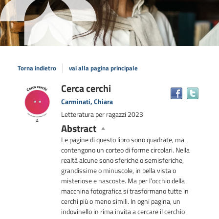
Torna indietro
vai alla pagina principale
Dettaglio
Cerca cerchi
Trova
il
del
Carminati, Chiara
docum
documento
Letteratura per ragazzi
2023
in
Abstract
altre
risors
Le pagine di questo libro sono quadrate, ma
contengono un corteo di forme circolari. Nella
realtà alcune sono sferiche o semisferiche,
grandissime o minuscole, in bella vista o
misteriose e nascoste. Ma per l’occhio della
macchina fotografica si trasformano tutte in
cerchi più o meno simili. In ogni pagina, un
indovinello in rima invita a cercare il cerchio