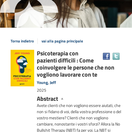
Torna indietro
vai alla pagina principale
Dettaglio
Psicoterapia con
Trova
pazienti difficili : Come
il
del
docum
coinvolgere le persone che non
documento
in
vogliono lavorare con te
altre
Young, Jeff
risors
2025
Abstract
Avete clienti che non vogliono essere aiutati, che
non si fidano di voi, della vostra professione o del
vostro mestiere? Clienti che non vogliono
cambiare, nonostante i vostri sforzi? Allora la No
Bullshit Therapy (NBT) fa per voi. La NBT si