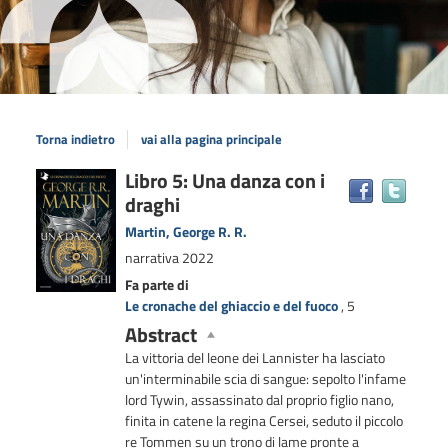
Torna indietro
vai alla pagina principale
Dettaglio
Libro 5: Una danza con i
Trova
draghi
il
del
docum
documento
Martin, George R. R.
in
narrativa
2022
altre
risors
Fa parte di
Le cronache del ghiaccio e del fuoco
, 5
Abstract
La vittoria del leone dei Lannister ha lasciato
un'interminabile scia di sangue: sepolto l'infame
lord Tywin, assassinato dal proprio figlio nano,
finita in catene la regina Cersei, seduto il piccolo
re Tommen su un trono di lame pronte a