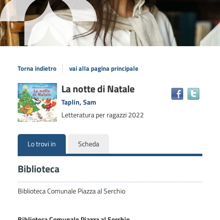
Torna indietro
vai alla pagina principale
Dettaglio
La notte di Natale
Trova
il
del
Taplin, Sam
docum
documento
Letteratura per ragazzi
2022
in
altre
risors
Lo trovi in
Scheda
Biblioteca
Biblioteca Comunale Piazza al Serchio
Biblioteca Comunale Piazza al Serchio