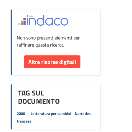
ova
Non sono presenti elementi per
cumento
raffinare questa ricerca
re
Altre risorse digitali
orse
TAG SUL
DOCUMENTO
2000-
Letteratura per bambini
Narrativa
francese