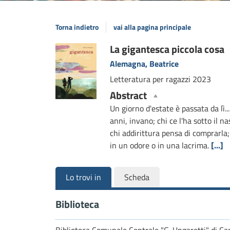
Torna indietro
vai alla pagina principale
Dettaglio
La gigantesca piccola cosa
Alemagna, Beatrice
del
Letteratura per ragazzi
2023
documento
Abstract
Un giorno d'estate è passata da lì...
anni, invano; chi ce l'ha sotto il n
chi addirittura pensa di comprarla;
in un odore o in una lacrima.
[...]
Lo trovi in
Scheda
Biblioteca