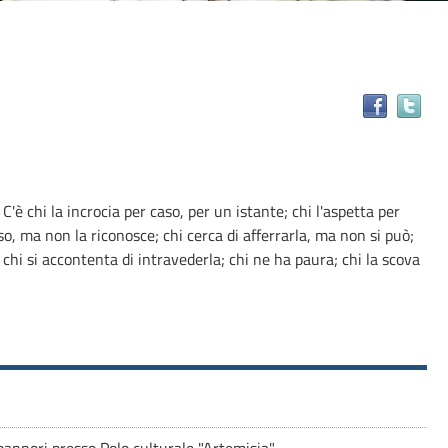
Tr
il
do
in
alt
 C'è chi la incrocia per caso, per un istante; chi l'aspetta per
ris
aso, ma non la riconosce; chi cerca di afferrarla, ma non si può;
 chi si accontenta di intravederla; chi ne ha paura; chi la scova