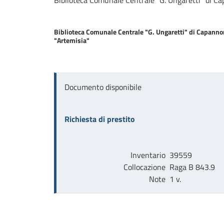
Biblioteca Comunale Centrale "G. Ungaretti" di Ca
Biblioteca Comunale Centrale "G. Ungaretti" di Capannor
"Artemisia"
Documento disponibile
Richiesta di prestito
Inventario
39559
Collocazione
Raga B 843.9    
Note
1 v.