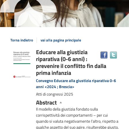
Torna indietro
vai alla pagina principale
Dettaglio
Educare alla giustizia
Trova
riparativa (0-6 anni) :
il
del
docum
prevenire il conflitto fin dalla
documento
in
prima infanzia
altre
Convegno Educare alla giustizia riparativa 0-6
risors
anni <2024 ; Brescia>
Atti di congressi
2025
Abstract
Il modello della giustizia fondato sulla
corrispettività dei comportamenti – per cui
quando si valuta negativamente l’altro, rispetto a
qualche aspetto del suo agire, risulterebbe giusto,