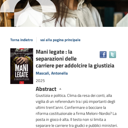
Torna indietro
vai alla pagina principale
Dettaglio
Mani legate : la
Trova
separazioni delle
il
del
docum
carriere per addolcire la giustizia
documento
in
Mascali, Antonella
altre
2025
risors
Abstract
Giustizia e politica. Clima da resa dei conti, alla
vigilia di un referendum tra i più importanti degli
ultimi trent’anni. Confermare o bocciare la
riforma costituzionale a firma Meloni-Nordio? La
posta in gioco è alta. Il testo non si limita a
separare le carriere tra giudici e pubblici ministeri.