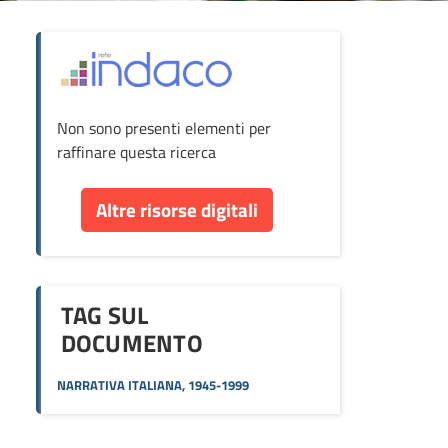
ova
Non sono presenti elementi per
cumento
raffinare questa ricerca
re
Altre risorse digitali
orse
TAG SUL
DOCUMENTO
NARRATIVA ITALIANA, 1945-1999