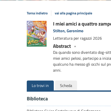
Torna indietro
vai alla pagina principale
Dettaglio
I miei amici a quattro zamp
Stilton, Geronimo
del
Letteratura per ragazzi
2026
documento
Abstract
Da quando sono diventato dog-sitte
miei amici pelosi, partecipo a inizia
qualcuno ha messo gli occhi sul prez
anni.
Lo trovi in
Scheda
Biblioteca