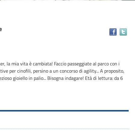
e
Tr
il
do
in
alt
r, la mia vita è cambiata! Faccio passeggiate al parco con i
ris
tive per cinofili, persino a un concorso di agility... A proposito,
ioso gioiello in palio... Bisogna indagare! Età di lettura: da 6