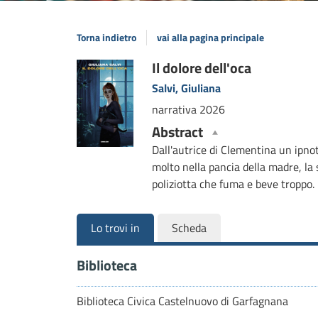
Torna indietro
vai alla pagina principale
Dettaglio
Il dolore dell'oca
Salvi, Giuliana
del
narrativa
2026
documento
Abstract
Dall'autrice di Clementina un ipnoti
molto nella pancia della madre, la 
poliziotta che fuma e beve troppo.
Lo trovi in
Scheda
Biblioteca
Biblioteca Civica Castelnuovo di Garfagnana