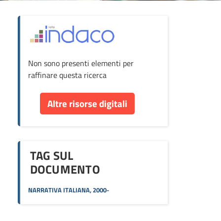
ova
Non sono presenti elementi per
cumento
raffinare questa ricerca
re
Altre risorse digitali
orse
TAG SUL
DOCUMENTO
NARRATIVA ITALIANA, 2000-