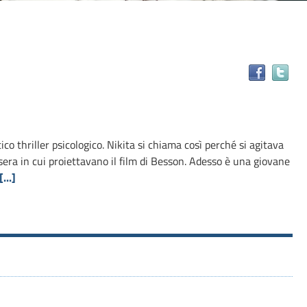
Tr
il
do
in
alt
co thriller psicologico. Nikita si chiama così perché si agitava
ris
sera in cui proiettavano il film di Besson. Adesso è una giovane
[...]