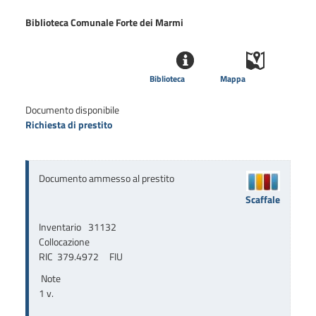
Biblioteca Comunale Forte dei Marmi
Biblioteca
Mappa
Documento disponibile
Richiesta di prestito
Documento ammesso al prestito
Scaffale
Inventario
31132
Collocazione
RIC  379.4972     FIU
Note
1 v.