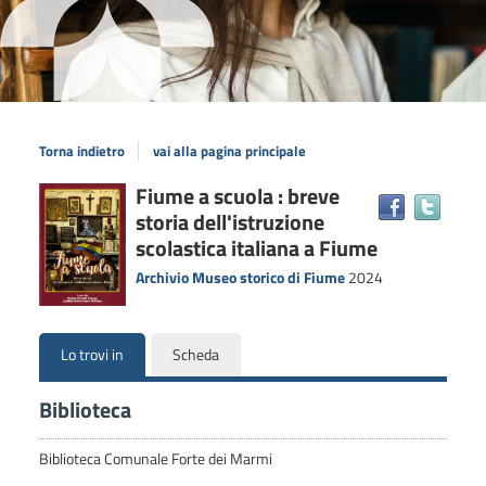
Torna indietro
vai alla pagina principale
Dettaglio
Fiume a scuola : breve
Trova
storia dell'istruzione
il
del
docum
scolastica italiana a Fiume
documento
in
Archivio Museo storico di Fiume
2024
altre
risors
Lo trovi in
Scheda
Biblioteca
Biblioteca Comunale Forte dei Marmi