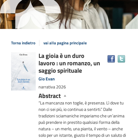
Torna indietro
vai alla pagina principale
Dettaglio
La gioia è un duro
Trova
lavoro : un romanzo, un
il
del
docum
saggio spirituale
documento
in
Gio Evan
altre
narrativa
2026
risors
Abstract
“La mancanza non toglie, è presenza. Lì dove tu
non ci sei più, io continuo a sentirti.” Dalle
tradizioni sciamaniche impariamo che un’anima
può prendere in prestito qualsiasi forma della
natura – un merlo, una pianta, il vento – anche
solo per un istante, giusto il tempo di un saluto di