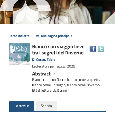
Torna indietro
vai alla pagina principale
Dettaglio
Bianco : un viaggio lieve
Trova
tra i segreti dell'inverno
il
del
docum
documento
Di Cocco, Fabio
in
Letteratura per ragazzi
2025
altre
Abstract
risors
Bianco come un fiocco, bianco come la quiete,
bianco come un sogno, bianco come l'inverno.
Età di lettura: da 5 anni.
Lo trovi in
Scheda