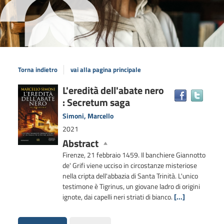
Torna indietro
vai alla pagina principale
Dettaglio
L'eredità dell'abate nero
Trova
: Secretum saga
il
del
docum
documento
Simoni, Marcello
in
2021
altre
Abstract
risors
Firenze, 21 febbraio 1459. Il banchiere Giannotto
de' Grifi viene ucciso in circostanze misteriose
nella cripta dell'abbazia di Santa Trinità. L'unico
testimone è Tigrinus, un giovane ladro di origini
ignote, dai capelli neri striati di bianco.
[...]