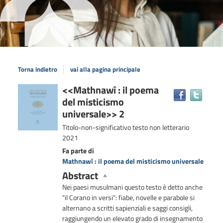
Torna indietro
vai alla pagina principale
Dettaglio
<<Mathnawî : il poema
Trova
del misticismo
il
del
docum
universale>> 2
documento
in
Titolo-non-significativo
testo non letterario
altre
2021
risors
Fa parte di
Mathnawî : il poema del misticismo universale
Abstract
Nei paesi musulmani questo testo è detto anche
"il Corano in versi": fiabe, novelle e parabole si
alternano a scritti sapienziali e saggi consigli,
raggiungendo un elevato grado di insegnamento