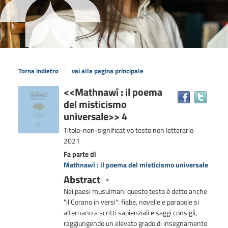
Torna indietro
vai alla pagina principale
Dettaglio
<<Mathnawî : il poema
Trova
del misticismo
il
del
docum
universale>> 4
documento
in
Titolo-non-significativo
testo non letterario
altre
2021
risors
Fa parte di
Mathnawî : il poema del misticismo universale
Abstract
Nei paesi musulmani questo testo è detto anche
"il Corano in versi": fiabe, novelle e parabole si
alternano a scritti sapienziali e saggi consigli,
raggiungendo un elevato grado di insegnamento