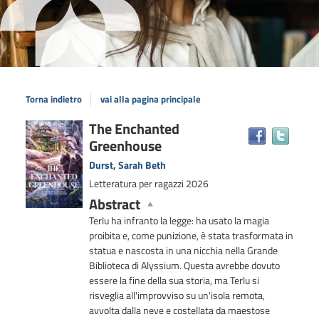
Torna indietro
vai alla pagina principale
Dettaglio
The Enchanted
Trova
Greenhouse
il
del
docum
documento
Durst, Sarah Beth
in
Letteratura per ragazzi
2026
altre
Abstract
risors
Terlu ha infranto la legge: ha usato la magia
proibita e, come punizione, è stata trasformata in
statua e nascosta in una nicchia nella Grande
Biblioteca di Alyssium. Questa avrebbe dovuto
essere la fine della sua storia, ma Terlu si
risveglia all'improvviso su un'isola remota,
avvolta dalla neve e costellata da maestose