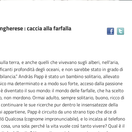
ngherese : caccia alla farfalla
Tr
il
do
in
alt
lla terra, e anche quelli che vivevano sugli alberi, nell'aria,
ris
rificanti profondità degli oceani, e non sarebbe stato in grado di
ilancia.” András Papp è stato un bambino solitario, allevato
isico ma determinato e a modo suo forte, acceso dalla passione
è diventato il suo mondo: il mondo delle farfalle, che ha scelto
, non mordono. Ormai adulto, sempre solitario, buono, ricco di
 continuare le sue ricerche pur dentro le insensatezze della
i appartiene, Papp è circuito da uno strano tipo che dice di
zló Qualcosa (cognome impronunciabile), e lo incalza al telefono
 cosa, una sola: perché la vita vuole così tanto vivere? Qual è il