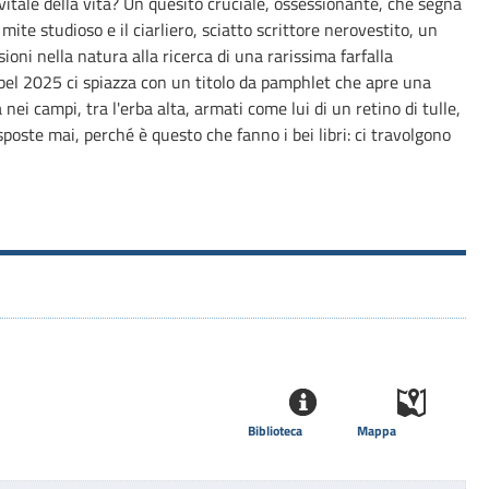
vitale della vita? Un quesito cruciale, ossessionante, che segna
l mite studioso e il ciarliero, sciatto scrittore nerovestito, un
oni nella natura alla ricerca di una rarissima farfalla
bel 2025 ci spiazza con un titolo da pamphlet che apre una
 nei campi, tra l'erba alta, armati come lui di un retino di tulle,
oste mai, perché è questo che fanno i bei libri: ci travolgono
Biblioteca
Mappa