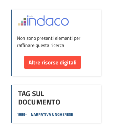
ova
Non sono presenti elementi per
cumento
raffinare questa ricerca
re
Altre risorse digitali
orse
TAG SUL
DOCUMENTO
1989-
NARRATIVA UNGHERESE