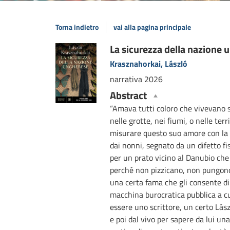
Torna indietro
vai alla pagina principale
Dettaglio
La sicurezza della nazione u
Krasznahorkai, László
del
narrativa
2026
documento
Abstract
“Amava tutti coloro che vivevano su
nelle grotte, nei fiumi, o nelle ter
misurare questo suo amore con la b
dai nonni, segnato da un difetto f
per un prato vicino al Danubio che 
perché non pizzicano, non pungono
una certa fama che gli consente di
macchina burocratica pubblica a cu
essere uno scrittore, un certo Lás
e poi dal vivo per sapere da lui una