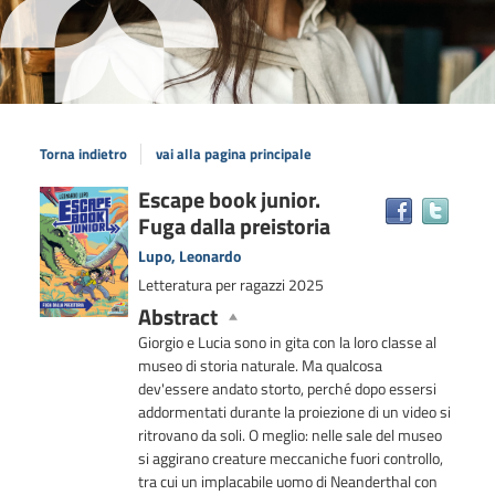
Torna indietro
vai alla pagina principale
Dettaglio
Escape book junior.
Trova
Fuga dalla preistoria
il
del
docum
documento
Lupo, Leonardo
in
Letteratura per ragazzi
2025
altre
Abstract
risors
Giorgio e Lucia sono in gita con la loro classe al
museo di storia naturale. Ma qualcosa
dev'essere andato storto, perché dopo essersi
addormentati durante la proiezione di un video si
ritrovano da soli. O meglio: nelle sale del museo
si aggirano creature meccaniche fuori controllo,
tra cui un implacabile uomo di Neanderthal con