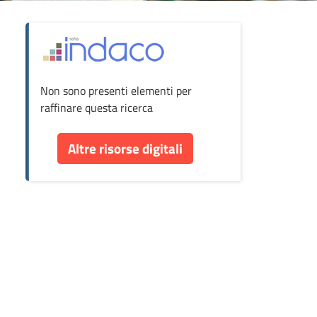
ova
Non sono presenti elementi per
cumento
raffinare questa ricerca
re
Altre risorse digitali
orse