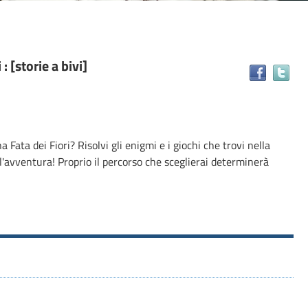
: [storie a bivi]
Tr
il
do
in
alt
Fata dei Fiori? Risolvi gli enigmi e i giochi che trovi nella
ris
l'avventura! Proprio il percorso che sceglierai determinerà