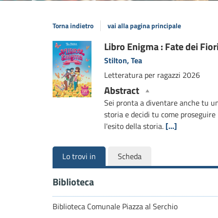
Torna indietro
vai alla pagina principale
Dettaglio
Libro Enigma : Fate dei Fiori 
Stilton, Tea
del
Letteratura per ragazzi
2026
documento
Abstract
Sei pronta a diventare anche tu una 
storia e decidi tu come proseguire 
l'esito della storia.
[...]
Lo trovi in
Scheda
Biblioteca
Biblioteca Comunale Piazza al Serchio