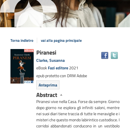
Torna indietro
vai alla pagina principale
Dettaglio
Piranesi
Trova
il
del
Clarke, Susanna
docum
documento
eBook
Fazi editore
2021
in
epub protetto con DRM Adobe
altre
risors
Anteprima
Abstract
Piranesi vive nella Casa. Forse da sempre. Giorno
dopo giorno ne esplora gli infiniti saloni, mentre
nei suoi diari tiene traccia di tutte le meraviglie e i
misteri che questo mondo labirintico custodisce. I
corridoi abbandonati conducono in un vestibolo