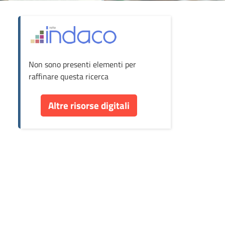
ova
Non sono presenti elementi per
cumento
raffinare questa ricerca
re
Altre risorse digitali
orse