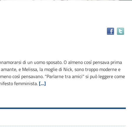
Tr
il
do
in
alt
 innamorarsi di un uomo sposato. O almeno cosí pensava prima
ris
ex amante, e Melissa, la moglie di Nick, sono troppo moderne e
lmeno così pensavano. "Parlarne tra amici" si può leggere come
ifesto femminista.
[...]