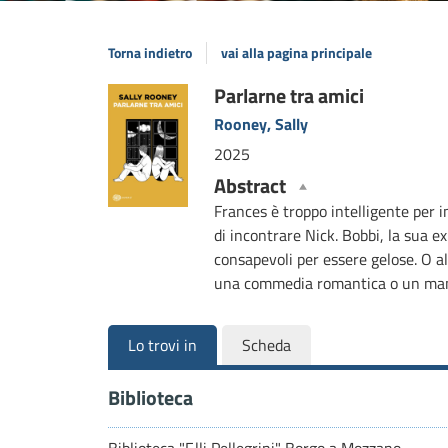
Torna indietro
vai alla pagina principale
Dettaglio
Parlarne tra amici
Rooney, Sally
del
2025
documento
Abstract
Frances è troppo intelligente per
di incontrare Nick. Bobbi, la sua 
consapevoli per essere gelose. O a
una commedia romantica o un man
Lo trovi in
Scheda
Biblioteca