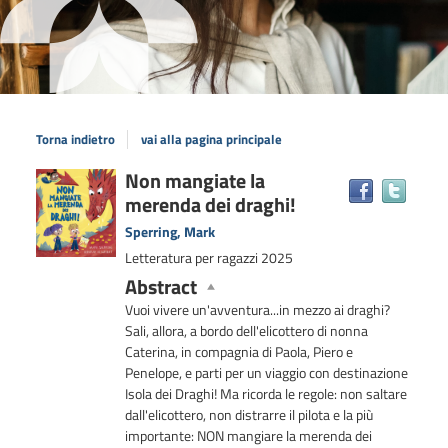
Torna indietro
vai alla pagina principale
Dettaglio
Non mangiate la
Trova
merenda dei draghi!
il
del
docum
documento
Sperring, Mark
in
Letteratura per ragazzi
2025
altre
Abstract
risors
Vuoi vivere un'avventura...in mezzo ai draghi?
Sali, allora, a bordo dell'elicottero di nonna
Caterina, in compagnia di Paola, Piero e
Penelope, e parti per un viaggio con destinazione
Isola dei Draghi! Ma ricorda le regole: non saltare
dall'elicottero, non distrarre il pilota e la più
importante: NON mangiare la merenda dei