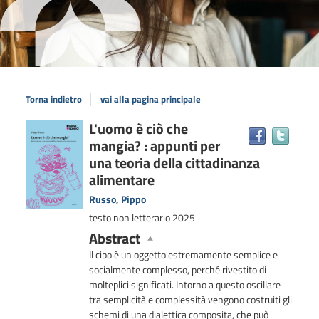
Torna indietro
vai alla pagina principale
Dettaglio
L'uomo è ciò che
Trova
mangia? : appunti per
il
del
docum
una teoria della cittadinanza
documento
in
alimentare
altre
Russo, Pippo
risors
testo non letterario
2025
Abstract
Il cibo è un oggetto estremamente semplice e
socialmente complesso, perché rivestito di
molteplici significati. Intorno a questo oscillare
tra semplicità e complessità vengono costruiti gli
schemi di una dialettica composita, che può