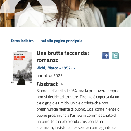
Torna indietro
vai alla pagina principale
Dettaglio
Una brutta faccenda :
Trova
romanzo
il
del
docum
documento
Vichi, Marco <1957- >
in
narrativa
2023
altre
Abstract
risors
Siamo nell'aprile del '64, ma la primavera proprio
non si decide ad arrivare. Firenze è coperta da un
cielo grigio e umido, un cielo triste che non
preannuncia niente di buono. Così come niente di
buono preannuncia l'arrivo in commissariato di
un ometto piccolo piccolo che, con l'aria
allarmata, insiste per essere accompagnato da