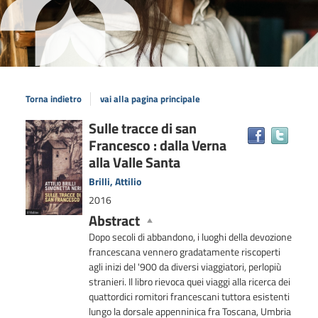
Torna indietro
vai alla pagina principale
Dettaglio
Sulle tracce di san
Trova
Francesco : dalla Verna
il
del
docum
alla Valle Santa
documento
in
Brilli, Attilio
altre
2016
risors
Abstract
Dopo secoli di abbandono, i luoghi della devozione
francescana vennero gradatamente riscoperti
agli inizi del '900 da diversi viaggiatori, perlopiù
stranieri. Il libro rievoca quei viaggi alla ricerca dei
quattordici romitori francescani tuttora esistenti
lungo la dorsale appenninica fra Toscana, Umbria