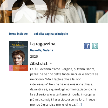
Torna indietro
vai alla pagina principale
Dettaglio
La ragazzina
Trova
il
del
Parrella, Valeria
docum
documento
2026
in
Abstract
altre
risors
Lei è Giovanna d’Arco. Vergine, puttana, santa,
pazza: ne hanno dette tante su di lei, e ancora se
ne dicono. “Ma il fatto è che a lei non
interessava.” Perché ha una missione chiara
davanti a sé, e quando gli uomini capiscono che
fa sul serio, allora tentano di ridurla: in ceppi, a
più miti consigli, farla piccola come loro. Invece il
mondo è grandissimo, e lei lo sa.
[...]