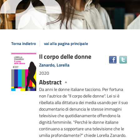
Torna indietro
vai alla pagina principale
Dettaglio
Il corpo delle donne
Trova
il
del
Zanardo, Lorella
docum
documento
2020
in
Abstract
altre
risors
Da anni le donne italiane tacciono. Per fortuna
non l'autrice de "Il corpo delle donne". Lei si è
ribellata alla dittatura dei media usando per il suo
documentario di denuncia le stesse immagini
televisive che quotidianamente offendono la
dignità femminile. "Perché le donne italiane
continuano a sopportare una televisione che le
umilia profondamente?" chiede Lorella Zanardo.