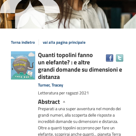
Torna indietro
vai alla pagina principale
Dettaglio
Quanti topolini fanno
Trova
un elefante? : e altre
il
del
docum
grandi domande su dimensioni e
documento
in
distanza
altre
Turner, Tracey
risors
Letteratura per ragazzi
2021
Abstract
Preparati a una super avventura nel mondo dei
grandi numeri, alla scoperta delle risposte a
incredibili domande su dimensioni e distanza.
Oltre a quanti topolini occorrono per fare un
elefante, scoprirai anche quanti... pianeta Terra