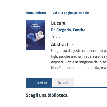
Torna indietro
vai alla pagina principale
Dettaglio
La cura
De Gregorio, Concita
del
2026
documento
Abstract
Un giorno d’agosto una donna si pre
figli, perché anche in sua assenza
doposci. Non è la stagione dello sc
Non è il diario di una malattia, ma
Lo trovi in
Scheda
Scegli una biblioteca