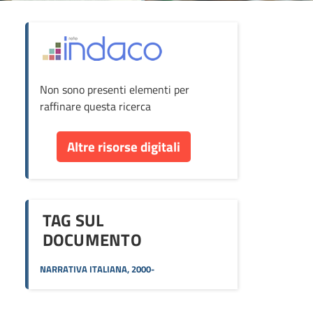
ova
Non sono presenti elementi per
cumento
raffinare questa ricerca
re
Altre risorse digitali
orse
TAG SUL
DOCUMENTO
NARRATIVA ITALIANA, 2000-