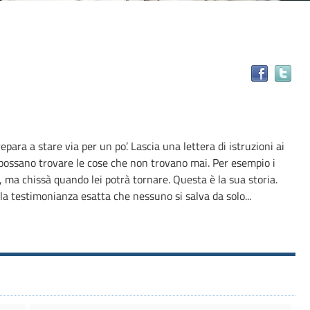
Tr
il
do
in
alt
para a stare via per un po’. Lascia una lettera di istruzioni ai
ris
 possano trovare le cose che non trovano mai. Per esempio i
i, ma chissà quando lei potrà tornare. Questa è la sua storia.
 la testimonianza esatta che nessuno si salva da solo...