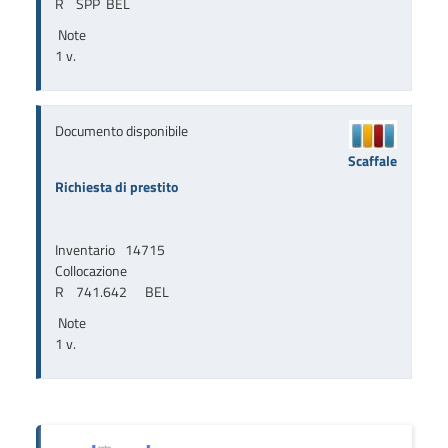
R    SPP  BEL
Note
1 v.
Documento disponibile
Scaffale
Richiesta di prestito
Inventario
14715
Collocazione
R    741.642      BEL
Note
1 v.