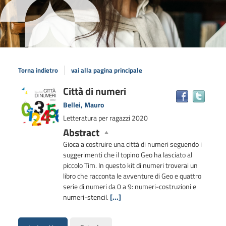
Torna indietro
vai alla pagina principale
Dettaglio
Città di numeri
Trova
il
del
Bellei, Mauro
docum
documento
Letteratura per ragazzi
2020
in
Abstract
altre
risors
Gioca a costruire una città di numeri seguendo i
suggerimenti che il topino Geo ha lasciato al
piccolo Tim. In questo kit di numeri troverai un
libro che racconta le avventure di Geo e quattro
serie di numeri da 0 a 9: numeri-costruzioni e
numeri-stencil.
[...]