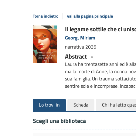
Torna indietro
vai alla pagina principale
Dettaglio
Il legame sottile che ci unis
Georg, Miriam
del
narrativa
2026
documento
Abstract
Laura ha trentasette anni ed è al
ma la morte di Änne, la nonna novan
sua famiglia. Un trauma sottaciuto
sentire sole e incomprese, incapac
Lo trovi in
Scheda
Chi ha letto ques
Scegli una biblioteca