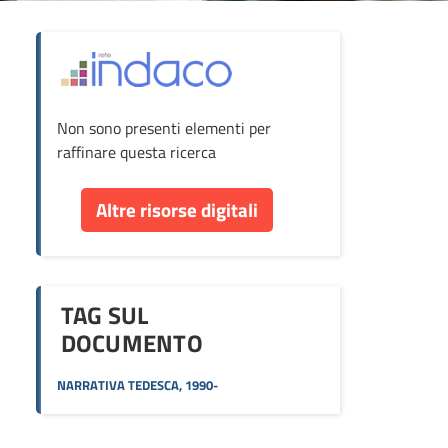
ova
Non sono presenti elementi per
cumento
raffinare questa ricerca
re
Altre risorse digitali
orse
TAG SUL
DOCUMENTO
NARRATIVA TEDESCA, 1990-