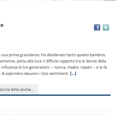
ce
Tr
il
do
in
alt
la sua prima gravidanza. Ha desiderato tanto questo bambino,
ris
tenne, porta alla luce il difficile rapporto tra le donne della
 influenza le tre generazioni – nonna, madre, nipote – e le fa
i di esprimere davvero i loro sentimenti.
[...]
to ha letto anche...