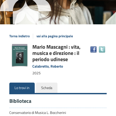
Torna indietro
vai alla pagina principale
Dettaglio
Mario Mascagni : vita,
Trova
musica e direzione : il
il
del
docum
periodo udinese
documento
in
Calabretto, Roberto
altre
2025
risors
Lo trovi in
Scheda
Biblioteca
Conservatorio di Musica L. Boccherini