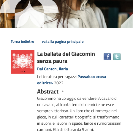
Torna indietro
vai alla pagina principale
Dettaglio
La ballata del Giacomin
Trova
senza paura
il
del
docum
documento
Dal Canton, Ilaria
in
Letteratura per ragazzi
Passabao <casa
altre
editrice>
2022
risors
Abstract
Giacomino ha coraggio da vendere! A cavallo di
un cavallo, affronta temibili nemici e ne esce
sempre vittorioso. Un libro che ci immerge nel
gioco, in cui i caratteri tipografici si trasformano
in suoni, e i suoni in spade, lance e rumorosissimi
cannoni. Età di lettura: da 5 anni.