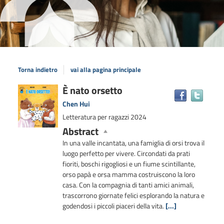
Torna indietro
vai alla pagina principale
Dettaglio
È nato orsetto
Trova
il
del
Chen Hui
docum
documento
Letteratura per ragazzi
2024
in
Abstract
altre
risors
In una valle incantata, una famiglia di orsi trova il
luogo perfetto per vivere. Circondati da prati
fioriti, boschi rigogliosi e un fiume scintillante,
orso papà e orsa mamma costruiscono la loro
casa. Con la compagnia di tanti amici animali,
trascorrono giornate felici esplorando la natura e
godendosi i piccoli piaceri della vita.
[...]