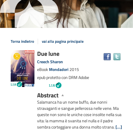
Torna indietro
vai alla pagina principale
Dettaglio
Due lune
Trova
il
del
Creech Sharon
docum
documento
eBook
Mondadori
2015
in
epub protetto con DRM Adobe
altre
risors
Abstract
Salamanca ha un nome buffo, due nonni
stravaganti e sangue pellerossa nelle vene. Ma
queste non sono le uniche cose insolite nella sua
vita: la mamma è svanita nel nulla e il padre
sembra corteggiare una donna molto strana.
[...]