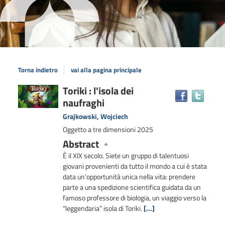
Torna indietro
vai alla pagina principale
Dettaglio
Toriki : l'isola dei
Trova
naufraghi
il
del
docum
documento
Grajkowski, Wojciech
in
Oggetto a tre dimensioni
2025
altre
Abstract
risors
È il XIX secolo. Siete un gruppo di talentuosi
giovani provenienti da tutto il mondo a cui è stata
data un’opportunità unica nella vita: prendere
parte a una spedizione scientifica guidata da un
famoso professore di biologia, un viaggio verso la
“leggendaria” isola di Toriki.
[...]