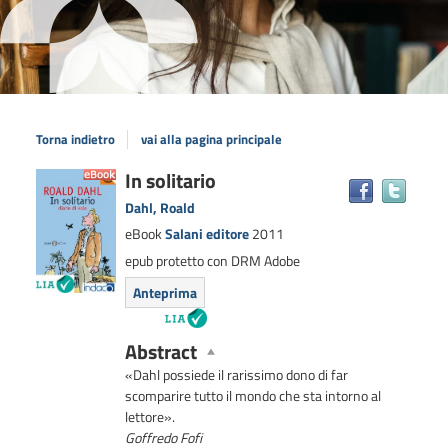
Torna indietro
vai alla pagina principale
Dettaglio
In solitario
Trova
il
del
Dahl, Roald
docum
documento
eBook
Salani editore
2011
in
epub protetto con DRM Adobe
altre
risors
Anteprima
Abstract
«Dahl possiede il rarissimo dono di far
scomparire tutto il mondo che sta intorno al
lettore»
.
Goffredo Fofi