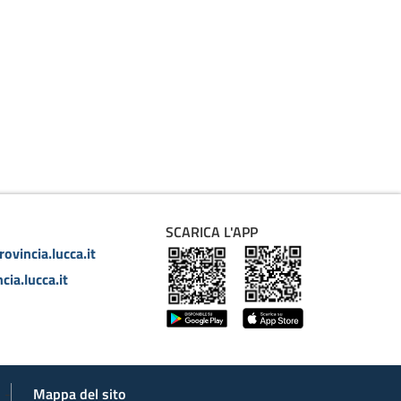
SCARICA L'APP
ovincia.lucca.it
cia.lucca.it
Mappa del sito