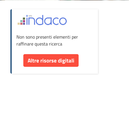
ova
Non sono presenti elementi per
cumento
raffinare questa ricerca
re
Altre risorse digitali
orse