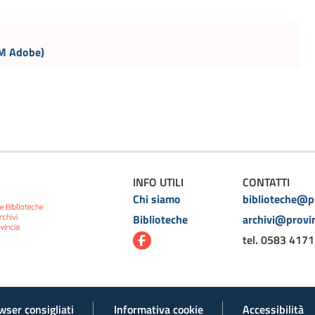
RM Adobe)
INFO UTILI
CONTATTI
Chi siamo
biblioteche@pr
Biblioteche
archivi@provin
tel. 0583 4171
wser consigliati
Informativa cookie
Accessibilità