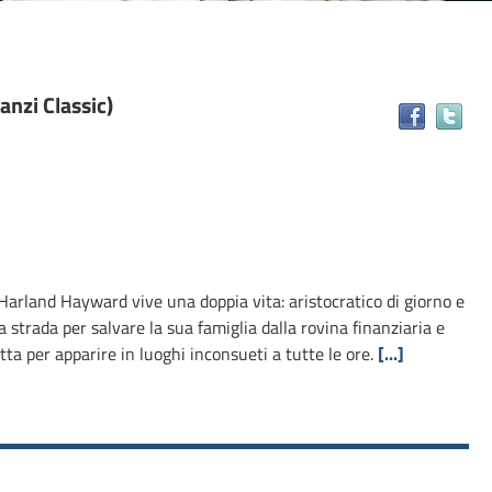
anzi Classic)
Tr
il
do
in
alt
ris
arland Hayward vive una doppia vita: aristocratico di giorno e
a strada per salvare la sua famiglia dalla rovina finanziaria e
ta per apparire in luoghi inconsueti a tutte le ore.
[...]