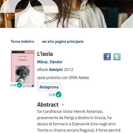
Torna indietro
vai alla pagina principale
Dettaglio
L’isola
Trova
il
del
Márai, Sándor
docum
documento
eBook
Adelphi
2012
in
epub protetto con DRM Adobe
altre
risors
Anteprima
Abstract
Se il professor Victor Henrik Askenasi,
proveniente da Parigi e diretto in Grecia, ha
deciso di fermarsi a Dubrovnik (che negli anni
Trenta si chiama ancora Ragusa), è forse perché