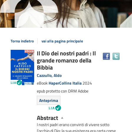
Torna indietro
vai alla pagina principale
Dettaglio
Il Dio dei nostri padri : Il
Trova
grande romanzo della
il
del
docum
Bibbia
documento
in
Cazzullo, Aldo
altre
eBook
HaperCollins Italia
2024
risors
epub protetto con DRM Adobe
Anteprima
Abstract
I nostri padri erano convinti di vivere sotto
l’occhio di Dio: la sua esistenza era certa come