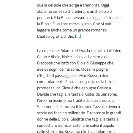
quella del sole che sorge e tramonta. Oggi
abbiamo smesso di crederci, o anche solo di
pensarci. E la Bibbia nessuno la legge più. Invece
la Bibbia è un libro meraviglioso. Che si può
leggere anche come un grande romanzo.
L’autobiografia di Dio.
[...]
La creazione, Adamo ed Eva, la cacciata dall’Eden,
Caino e Abele, Noè e il diluvio. La storia di
Giacobbe che lottò con Dio e di Giuseppe che
svelò i sogni del faraone. Mosè, le piaghe
d’Egitto, il passaggio del Mar Rosso, i dieci
comandamenti. E poi la conquista della terra
promessa, da Giosuè che espugna Gerico a
Davide che taglia la testa di Golia, da Sansone,
l’eroe fortissimo ma tradito dal suo amore, a
Salomone che innalza il tempio.
Cazzullo rievoca
storie dal fascino millenario
. E racconta le grandi
donne della Bibbia: Giuditta che taglia la testa al
condottiero nemico, Ester che salva il popolo
dallo sterminio, Susanna che fa condannare i