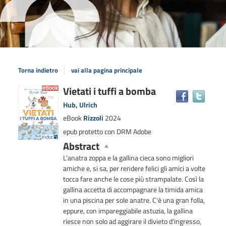
Torna indietro
vai alla pagina principale
Dettaglio
Vietati i tuffi a bomba
Trova
il
del
Hub, Ulrich
docum
documento
eBook
Rizzoli
2024
in
epub protetto con DRM Adobe
altre
risors
Abstract
L'anatra zoppa e la gallina cieca sono migliori
amiche e, si sa, per rendere felici gli amici a volte
tocca fare anche le cose più strampalate. Così la
gallina accetta di accompagnare la timida amica
in una piscina per sole anatre. C'è una gran folla,
eppure, con impareggiabile astuzia, la gallina
riesce non solo ad aggirare il divieto d'ingresso,