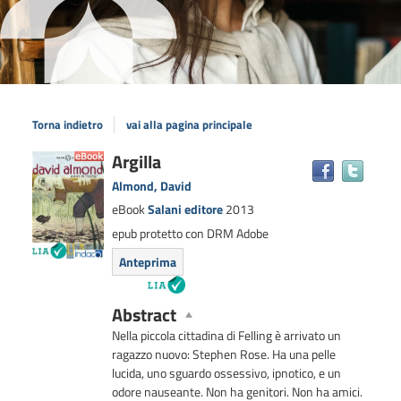
Torna indietro
vai alla pagina principale
Dettaglio
Argilla
Trova
il
del
Almond, David
docum
documento
eBook
Salani editore
2013
in
epub protetto con DRM Adobe
altre
risors
Anteprima
Abstract
Nella piccola cittadina di Felling è arrivato un
ragazzo nuovo: Stephen Rose. Ha una pelle
lucida, uno sguardo ossessivo, ipnotico, e un
odore nauseante. Non ha genitori. Non ha amici.