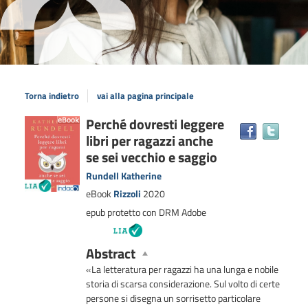
Torna indietro
vai alla pagina principale
Dettaglio
Perché dovresti leggere
Trova
libri per ragazzi anche
il
del
docum
se sei vecchio e saggio
documento
in
Rundell Katherine
altre
eBook
Rizzoli
2020
risors
epub protetto con DRM Adobe
Abstract
«La letteratura per ragazzi ha una lunga e nobile
storia di scarsa considerazione. Sul volto di certe
persone si disegna un sorrisetto particolare