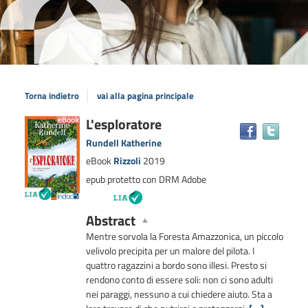
Torna indietro
vai alla pagina principale
Dettaglio
L'esploratore
Trova
il
del
Rundell Katherine
docum
documento
eBook
Rizzoli
2019
in
epub protetto con DRM Adobe
altre
risors
Abstract
Mentre sorvola la Foresta Amazzonica, un piccolo
velivolo precipita per un malore del pilota. I
quattro ragazzini a bordo sono illesi. Presto si
rendono conto di essere soli: non ci sono adulti
nei paraggi, nessuno a cui chiedere aiuto. Sta a