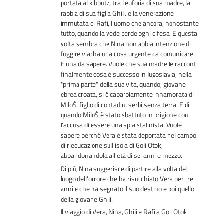
portata al kibbutz, tra l'euforia di sua madre, la
rabbia di sua figlia Ghili, e la venerazione
immutata di Rafi, l'uomo che ancora, nonostante
tutto, quando la vede perde ogni difesa. E questa
volta sembra che Nina non abbia intenzione di
fuggire via; ha una cosa urgente da comunicare.
E una da sapere. Vuole che sua madre le racconti
finalmente cosa è successo in Iugoslavia, nella
"prima parte" della sua vita, quando, giovane
ebrea croata, si è caparbiamente innamorata di
MiloŠ, figlio di contadini serbi senza terra. E di
quando MiloŠ è stato sbattuto in prigione con
l'accusa di essere una spia stalinista. Vuole
sapere perché Vera è stata deportata nel campo
di rieducazione sull'isola di Goli Otok,
abbandonandola all'età di sei anni e mezzo.
Di più, Nina suggerisce di partire alla volta del
luogo dell'orrore che ha risucchiato Vera per tre
anni e che ha segnato il suo destino e poi quello
della giovane Ghili.
Il viaggio di Vera, Nina, Ghili e Rafi a Goli Otok