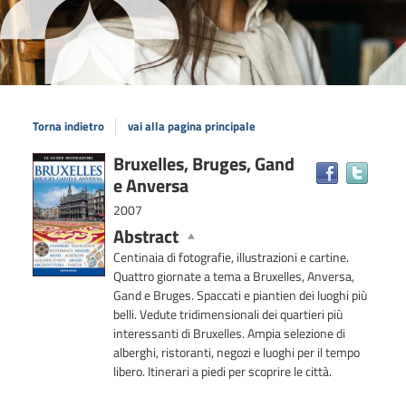
Torna indietro
vai alla pagina principale
Dettaglio
Bruxelles, Bruges, Gand
Trova
e Anversa
il
del
docum
documento
2007
in
Abstract
altre
Centinaia di fotografie, illustrazioni e cartine.
risors
Quattro giornate a tema a Bruxelles, Anversa,
Gand e Bruges. Spaccati e piantien dei luoghi più
belli. Vedute tridimensionali dei quartieri più
interessanti di Bruxelles. Ampia selezione di
alberghi, ristoranti, negozi e luoghi per il tempo
libero. Itinerari a piedi per scoprire le città.