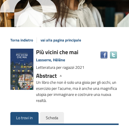
Torna indietro
vai alla pagina principale
Dettaglio
Più vicini che mai
Trova
il
del
Lasserre, Hélène
docum
documento
Letteratura per ragazzi
2021
in
Abstract
altre
risors
Un libro che non è solo una gioia per gli occhi, un
esercizio per l'acume, ma è anche una magnifica
utopia per immaginare e costruire una nuova
realtà.
Lo trovi in
Scheda